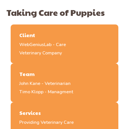
Taking Care of Puppies
Client
WebGeniusLab - Care
Veterinary Company
Team
John Kane - Veterinarian
Timo Klopp - Managment
Services
Providing Veterinary Care